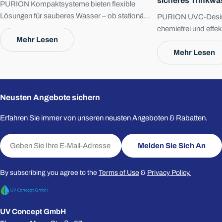
sicheres Trinkwa
PURION Kompaktsysteme bieten flexible
Lösungen für sauberes Wasser – ob stationär,
PURION UVC-Desinf
mobil oder autark, stets mit UVC-Desinfektion
chemiefrei und effekt
Die mit * gekennzeichneten Felder sind Pflichtfelder.
und mehrstufiger Filtration.
Mehr Lesen
Trinkwasser. Ob für
Anwendungen – sie si
Mehr Lesen
Frage Senden
wartungsarm und bi
mit maximaler Sicher
Neusten Angebote sichern
Erfahren Sie immer von unseren neusten Angeboten & Rabatten.
E-
Melden Sie Sich An
Mail
By subscribing you agree to the
Terms of Use
&
Privacy Policy.
UV Concept GmbH