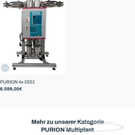
:
PURION 4x 2501
Regulärer
6.599,00€
Preis
Mehr zu unserer Kategorie
PURION Multiplant