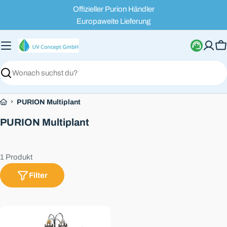
Zum
Offizieller Purion Händler
Inhalt
Europaweite Lieferung
springen
W
Suchen
›
PURION Multiplant
S
PURION Multiplant
a
m
1 Produkt
m
l
Filter
u
n
g