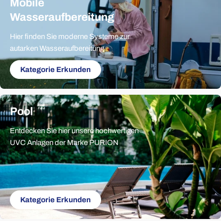
Mobile
Wasseraufbereitung
Hier finden Sie moderne Systeme zur
autarken Wasseraufbereitung
Kategorie Erkunden
Pool
Entdecken Sie hier unsere hochwertigen
UVC Anlagen der Marke PURION
Kategorie Erkunden