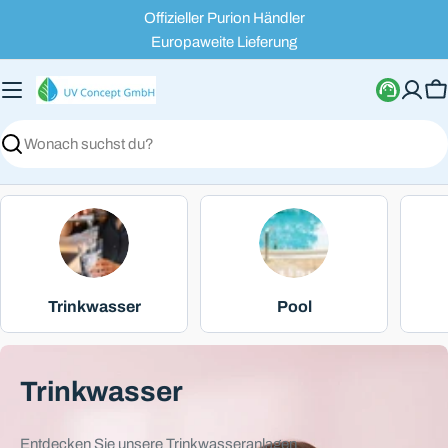
Zum
Offizieller Purion Händler
Inhalt
Europaweite Lieferung
springen
W
Suchen
Trinkwasser
Pool
Trinkwasser
Entdecken Sie unsere Trinkwasseranlagen