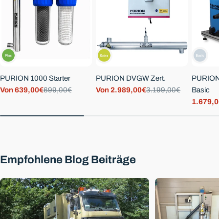
PURION 1000 Starter
PURION DVGW Zert.
PURION
Von 639,00€
699,00€
Von 2.989,00€
3.199,00€
Basic
Verkaufspreis
Regulärer
Verkaufspreis
Regulärer
1.679,
Preis
Preis
Verkauf
Regulä
Preis
Empfohlene Blog Beiträge