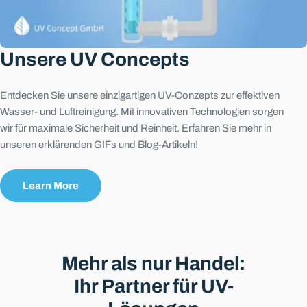
Mail
Ihr
Telefon
Unsere UV Concepts
Ihre
Nachricht
Entdecken Sie unsere einzigartigen UV-Conzepts zur effektiven
Wasser- und Luftreinigung. Mit innovativen Technologien sorgen
Die mit * gekennzeichneten Felder sind Pflichtfelder.
wir für maximale Sicherheit und Reinheit. Erfahren Sie mehr in
unseren erklärenden GIFs und Blog-Artikeln!
Frage Senden
Learn More
Mehr als nur Handel:
Ihr Partner für UV-