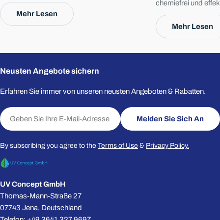
mobil oder autark, stets mit UVC-Desinfektion
chemiefrei und effekt
und mehrstufiger Filtration.
Mehr Lesen
Trinkwasser. Ob für
Die mit * gekennzeichneten Felder sind Pflichtfelder.
Anwendungen – sie si
Mehr Lesen
wartungsarm und bi
Frage Senden
mit maximaler Sicher
Neusten Angebote sichern
Erfahren Sie immer von unseren neusten Angeboten & Rabatten.
E-
Melden Sie Sich An
Mail
By subscribing you agree to the
Terms of Use
&
Privacy Policy.
UV Concept GmbH
Thomas-Mann-Straße 27
07743 Jena, Deutschland
Telefon: +49 3641 327 9697