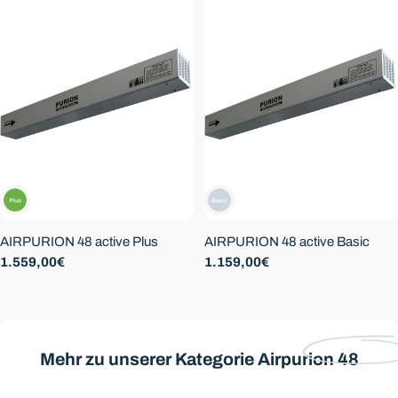
:
AIRPURION 48 active Plus
AIRPURION 48 active Basic
Regulärer
1.559,00€
Regulärer
1.159,00€
Preis
Preis
Mehr zu unserer Kategorie
Airpurion 48