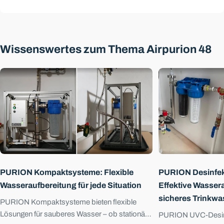
Wissenswertes zum Thema Airpurion 48
Eine Frage stellen
Sie haben Fragen oder wünschen eine individuelle
Beratung? Unser Experte ist werktags erreichbar.
Öffnungszeiten:
Mo–Fr 08:00–16:00
+49 3641 327 9697
info@uvconcept.com
Ihr
Name
Ihre
E-
Mail
PURION Kompaktsysteme: Flexible
PURION Desinfek
Ihr
Telefon
Wasseraufbereitung für jede Situation
Effektive Wassera
sicheres Trinkwa
Ihre
PURION Kompaktsysteme bieten flexible
Nachricht
Lösungen für sauberes Wasser – ob stationär,
PURION UVC-Desinf