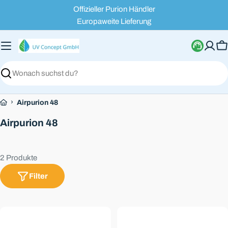
Zum
Offizieller Purion Händler
Inhalt
Europaweite Lieferung
springen
W
Suchen
›
Airpurion 48
S
Airpurion 48
a
m
2 Produkte
m
l
Filter
u
n
g