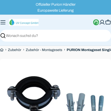
Zum
Offizieller Purion Händler
Inhalt
Europaweite Lieferung
springen
W
Suchen
›
›
›
Zubehör
Zubehör - Montagesets
PURION Montageset Singl