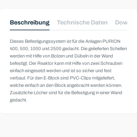
info@uvconcept.com
info@uvconcept.com
Ihr
Ihr
Name
Name
Beschreibung
Technische Daten
Downlo
Ihre
Ihre
E-
E-
Dieses Befestigungssystem ist für die Anlagen PURION
Mail
Mail
Ihr
Ihr
400, 500, 1000 und 2500 gedacht. Die gelieferten Schellen
Telefon
Telefon
werden mit Hilfe von Bolzen und Dübeln in der Wand
befestigt. Der Reaktor kann mit Hilfe von zwei Schrauben
Ihre
Ihre
Nachricht
Nachricht
einfach eingesetzt werden und ist so sicher und fest
verbaut. Für den E-Block sind PVC-Clips mitgeliefert,
welche einfach an den Block angebracht werden können.
Zusätzliche Löcher sind für die Befestigung in einer Wand
Die mit * gekennzeichneten Felder sind Pflichtfelder.
Die mit * gekennzeichneten Felder sind Pflichtfelder.
gedacht.
Frage Senden
Frage Senden