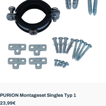
Öffnen Sie das Medium 0 im Modalformat
PURION Montageset Singles Typ 1
Regulärer
23,99€