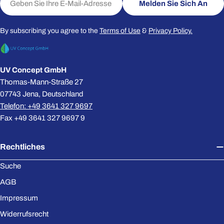
Melden Sie Sich An
Mail
Telefon
Ihre
By subscribing you agree to the
Terms of Use
&
Privacy Policy.
Nachricht
UV Concept GmbH
Die mit * gekennzeichneten Felder sind Pflichtfelder.
Thomas-Mann-Straße 27
07743 Jena, Deutschland
Frage Senden
Telefon: +49 3641 327 9697
Fax +49 3641 327 9697 9
Rechtliches
Suche
AGB
Impressum
Widerrufsrecht