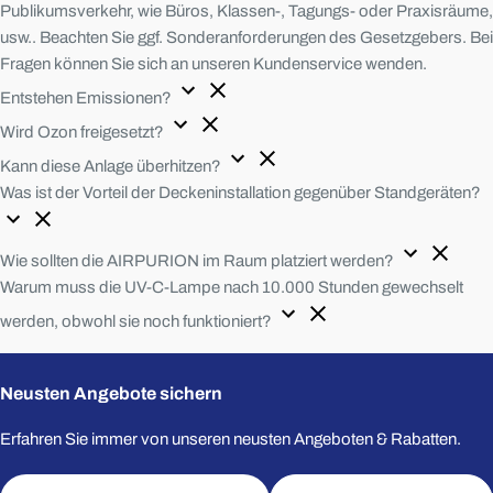
Publikumsverkehr, wie Büros, Klassen-, Tagungs- oder Praxisräume,
usw.. Beachten Sie ggf. Sonderanforderungen des Gesetzgebers. Bei
Fragen können Sie sich an unseren Kundenservice wenden.
Entstehen Emissionen?
Wird Ozon freigesetzt?
Kann diese Anlage überhitzen?
Was ist der Vorteil der Deckeninstallation gegenüber Standgeräten?
Eine Frage stellen
Sie haben Fragen oder wünschen eine individuelle
Wie sollten die AIRPURION im Raum platziert werden?
Beratung? Unser Experte ist werktags erreichbar.
Warum muss die UV-C-Lampe nach 10.000 Stunden gewechselt
Öffnungszeiten:
Mo–Fr 08:00–16:00
+49 3641 327 9697
werden, obwohl sie noch funktioniert?
info@uvconcept.com
Ihr
Neusten Angebote sichern
Name
Ihre
Erfahren Sie immer von unseren neusten Angeboten & Rabatten.
E-
Mail
E-
Ihr