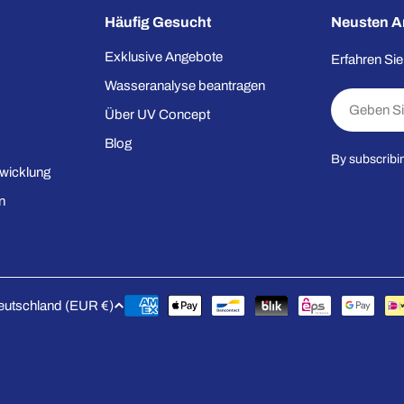
Häufig Gesucht
Neusten A
Exklusive Angebote
Erfahren Si
Wasseranalyse beantragen
E-
Über UV Concept
Mail
Blog
By subscribi
wicklung
n
Zahlungsmethoden
Deutschland (EUR €)