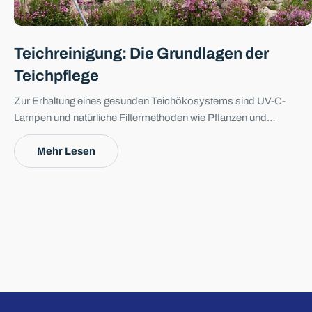
Teichreinigung: Die Grundlagen der
Teichpflege
Zur Erhaltung eines gesunden Teichökosystems sind UV-C-
Lampen und natürliche Filtermethoden wie Pflanzen und
künstliche Bachläufe effektiv. Chemische Reiniger sind nicht
geeignet. Besonders in Schwimmteichen sind UV-C-Systeme und
Mehr Lesen
starke Pumpen notwendig, um das Wasser klar und das
Ökosystem stabil zu halten.