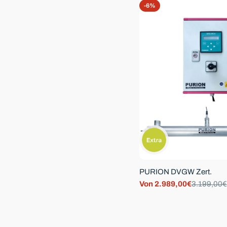
u
-6%
n
g
:
PURION DVGW Zert.
Von 2.989,00€
3.199,00€
Verkaufspreis
Regulärer
Preis