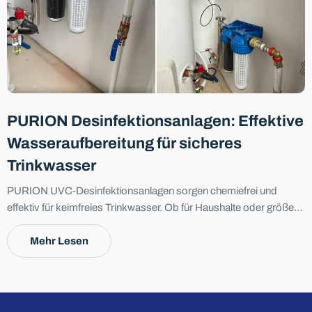
Frage Senden
PURION Desinfektionsanlagen: Effektive
Wasseraufbereitung für sicheres
Trinkwasser
PURION UVC-Desinfektionsanlagen sorgen chemiefrei und
effektiv für keimfreies Trinkwasser. Ob für Haushalte oder größere
Anwendungen – sie sind einfach zu installieren, wartungsarm und
bieten zuverlässige Hygiene mit maximaler Sicherheit.
Mehr Lesen