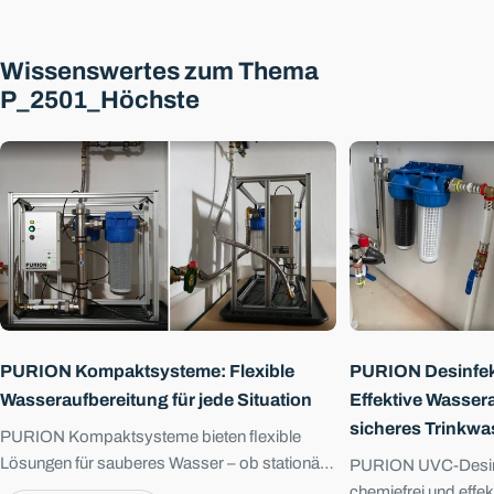
Wissenswertes zum Thema
P_2501_Höchste
Eine Frage stellen
Sie haben Fragen oder wünschen eine individuelle
Beratung? Unser Experte ist werktags erreichbar.
Öffnungszeiten:
Mo–Fr 08:00–16:00
+49 3641 327 9697
info@uvconcept.com
Ihr
Name
Ihre
E-
Mail
PURION Kompaktsysteme: Flexible
PURION Desinfek
Ihr
Wasseraufbereitung für jede Situation
Effektive Wassera
Telefon
sicheres Trinkwa
PURION Kompaktsysteme bieten flexible
Ihre
Nachricht
Lösungen für sauberes Wasser – ob stationär,
PURION UVC-Desinf
mobil oder autark, stets mit UVC-Desinfektion
chemiefrei und effekt