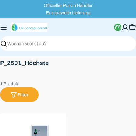
Zum
Offizieller Purion Händler
Inhalt
Europaweite Lieferung
springen
W
Suchen
S
P_2501_Höchste
a
m
1 Produkt
m
l
Filter
u
n
g
: