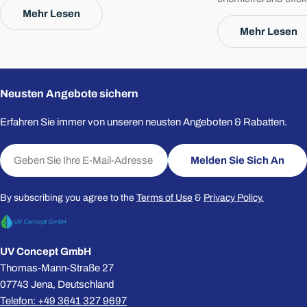
und mehrstufiger Filtration.
Mehr Lesen
Trinkwasser. Ob für
Anwendungen – sie si
Mehr Lesen
Die mit * gekennzeichneten Felder sind Pflichtfelder.
wartungsarm und bi
Frage Senden
mit maximaler Sicher
Neusten Angebote sichern
Erfahren Sie immer von unseren neusten Angeboten & Rabatten.
E-
Melden Sie Sich An
Mail
By subscribing you agree to the
Terms of Use
&
Privacy Policy.
UV Concept GmbH
Thomas-Mann-Straße 27
07743 Jena, Deutschland
Telefon: +49 3641 327 9697