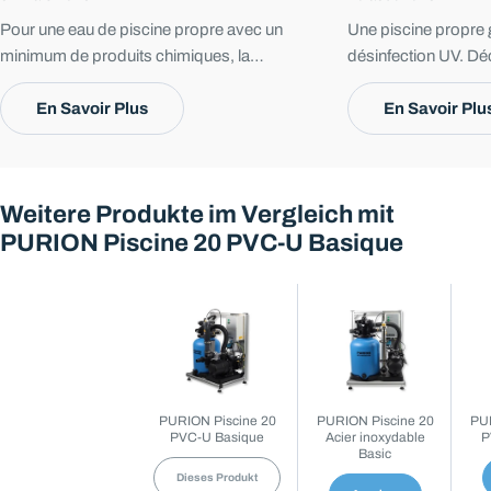
Pour une eau de piscine propre avec un
Une piscine propre 
minimum de produits chimiques, la
désinfection UV. D
désinfection par UVC nécessite des
une eau cristalline 
conditions optimales. Avec une bonne
En Savoir Plus
baignade rafraîchiss
En Savoir Plu
circulation, un nettoyage régulier, une
hydraulique efficace et un système de filtration
bien entretenu, l'eau reste durablement claire et
Weitere Produkte im Vergleich mit
hygiénique.
PURION Piscine 20 PVC-U Basique
PURION Piscine 20
PURION Piscine 20
PUR
PVC-U Basique
Acier inoxydable
P
Basic
Dieses Produkt