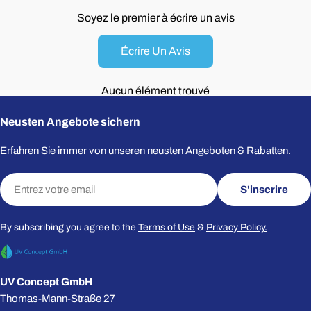
Soyez le premier à écrire un avis
Votre
Votre
téléphone
téléphone
Écrire Un Avis
Votre
Votre
message
message
Aucun élément trouvé
Neusten Angebote sichern
Les champs marqués * sont obligatoires.
Les champs marqués * sont obligatoires.
Erfahren Sie immer von unseren neusten Angeboten & Rabatten.
Envoyer Une Questio
Envoyer Une Questio
E-
S'inscrire
mail
By subscribing you agree to the
Terms of Use
&
Privacy Policy.
UV Concept GmbH
Thomas-Mann-Straße 27