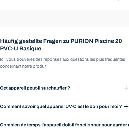
Häufig gestellte Fragen zu PURION Piscine 20
PVC-U Basique
Ici, vous trouverez des réponses aux questions les plus fréquentes
concernant notre produit.
Cet appareil peut-il surchauffer ?
Les installations de piscine de la société PURION ne sont pas
Comment savoir quel appareil UV-C est le bon pour moi ?
sujettes à des problèmes de surchauffe, même si l'appareil UVC est
allumé mais qu'il n'y a pas de flux d'eau.
Pour un effet optimal, nous recommandons de faire circuler le
Combien de temps l'appareil doit-il fonctionner pour garder
contenu total de la piscine au moins trois fois par jour. Cependant,