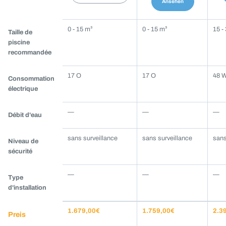
Ansehen
Weitere
0 - 15 m³
0 - 15 m³
15 -
Taille de
Produkte
piscine
im
recommandée
Vergleich
mit
17 O
17 O
48 
Consommation
PURION
électrique
Piscine
20
—
—
—
Débit d'eau
PVC-
U
sans surveillance
sans surveillance
sans
Niveau de
Basique
sécurité
—
—
—
Type
d'installation
1.679,00€
1.759,00€
2.3
Preis