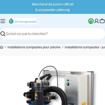
Passer
Marchand de purion officiel
au
Europaweite Lieferung
contenu
P
Recherche
›
›
Installations compactes pour piscine
Installations compactes - j