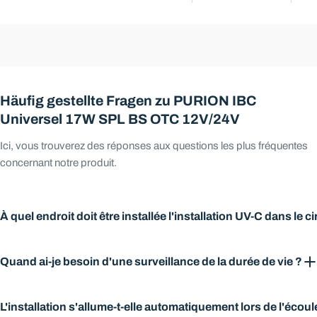
Häufig gestellte Fragen zu PURION IBC
Universel 17W SPL BS OTC 12V/24V
Ici, vous trouverez des réponses aux questions les plus fréquentes
concernant notre produit.
Poser une question
Poser une question
À quel endroit doit être installée l'installation UV-C dans le c
Vous avez des questions ou souhaitez un conseil personnali
Vous avez des questions ou souhaitez un conseil personnali
joignable en semaine.
joignable en semaine.
Une installation de désinfection UV-C est toujours le dernier maillon
Horaires d’ouverture :
Horaires d’ouverture :
Lun–Ven 08:00–1
Lun–Ven 08:00–1
Quand ai-je besoin d'une surveillance de la durée de vie ?
d'une chaîne de traitement de l'eau, car le chemin vers le point de
+49 3641 327 9697
+49 3641 327 9697
prélèvement doit être aussi court que possible. En particulier, les
info@uvconcept.com
info@uvconcept.com
Une surveillance de la durée de vie est recommandée pour tous les
filtres à eau offrent des conditions idéales pour la colonisation par
L'installation s'allume-t-elle automatiquement lors de l'écou
Votre
Votre
utilisateurs qui ne laissent pas l'installation allumée en permanence.