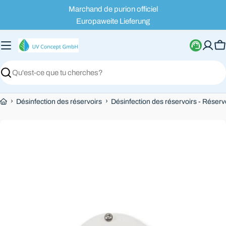
Passer
Marchand de purion officiel
au
Europaweite Lieferung
contenu
P
Recherche
›
›
Désinfection des réservoirs
Désinfection des réservoirs - Réserv