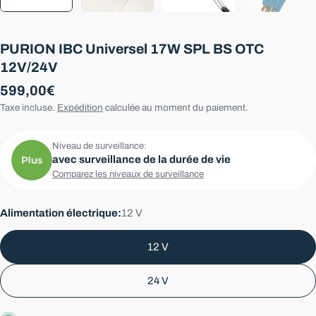
PURION IBC Universel 17W SPL BS OTC
12V/24V
Prix
599,00€
Taxe incluse.
Expédition
calculée au moment du paiement.
régulier
Niveau de surveillance:
avec surveillance de la durée de vie
Comparez les niveaux de surveillance
Alimentation électrique:
12 V
12 V
24 V