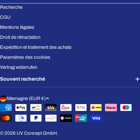
Recherche
CGU
Mentions légales
Droit de rétractation
Expédition et traitement des achats
Paramètres des cookies
Vertrag widerrufen
Souvent recherché
P
Allemagne (EUR €)
a
Modes
y
de
s
paiement
/
© 2026
UV Concept GmbH
.
r