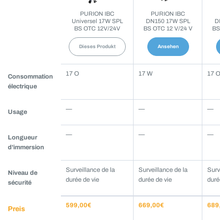
PURION IBC
PURION IBC
Universel 17W SPL
DN150 17W SPL
D
BS OTC 12V/24V
BS OTC 12 V/24 V
BS
Dieses Produkt
Ansehen
Weitere
17 O
17 W
17 
Consommation
Produkte
électrique
im
Vergleich
—
—
—
Usage
mit
PURION
—
—
—
Longueur
IBC
d'immersion
Universel
17W
Surveillance de la
Surveillance de la
Surv
Niveau de
SPL
durée de vie
durée de vie
duré
sécurité
BS
OTC
599,00€
669,00€
689
Preis
12V/24V