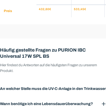
17W
SPL
432,60€
533,45€
Preis
BS
Häufig gestellte Fragen zu PURION IBC
Universal 17W SPL BS
Hier findest du Antworten auf die häufigsten Fragen zu unserem
Produkt.
An welcher Stelle muss die UV-C-Anlage in den Trinkwasse
Eine Frage stellen
Eine Frage stellen
Sie haben Fragen oder wünschen eine individuelle Beratung? Uns
Sie haben Fragen oder wünschen eine individuelle Beratung? Uns
Eine UV-C-Desinfektionsanlage ist immer das letzte Glied in einer
Wann benötige ich eine Lebensdauerüberwachung?
erreichbar.
erreichbar.