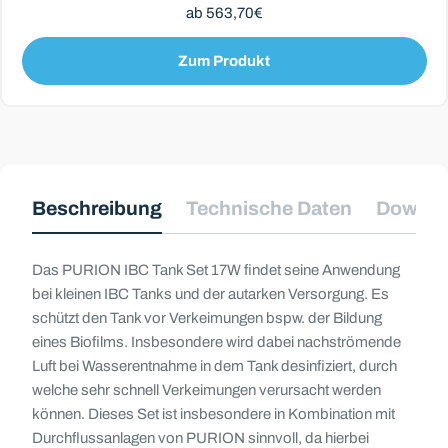
ab 563,70€
Zum Produkt
Beschreibung
Technische Daten
Downlo
Das PURION IBC Tank Set 17W findet seine Anwendung
bei kleinen IBC Tanks und der autarken Versorgung.
Es
schützt den Tank vor Verkeimungen bspw. der Bildung
eines Biofilms. Insbesondere wird dabei nachströmende
Luft bei Wasserentnahme in dem Tank desinfiziert, durch
welche sehr schnell Verkeimungen verursacht werden
können. Dieses Set ist insbesondere in Kombination mit
Durchflussanlagen von PURION sinnvoll, da hierbei