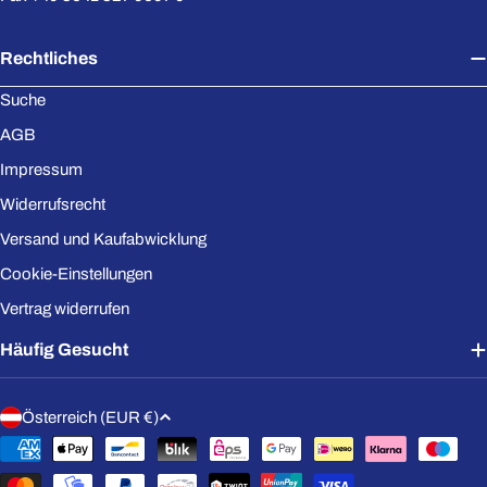
Rechtliches
Suche
AGB
Impressum
Widerrufsrecht
Versand und Kaufabwicklung
Cookie-Einstellungen
Vertrag widerrufen
Häufig Gesucht
L
Österreich (EUR €)
a
Zahlungsmethoden
n