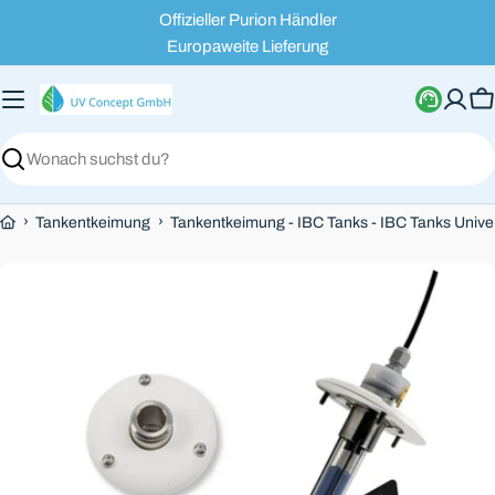
Zum
Offizieller Purion Händler
Inhalt
Europaweite Lieferung
springen
W
Suchen
›
›
Tankentkeimung
Tankentkeimung - IBC Tanks - IBC Tanks Unive