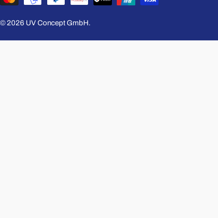
d
/
© 2026
UV Concept GmbH
.
R
e
g
i
o
n