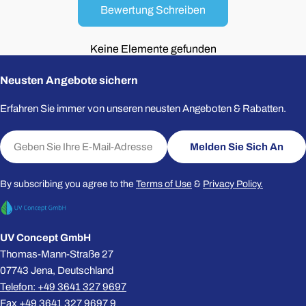
Bewertung Schreiben
Keine Elemente gefunden
Neusten Angebote sichern
Erfahren Sie immer von unseren neusten Angeboten & Rabatten.
E-
Melden Sie Sich An
Mail
By subscribing you agree to the
Terms of Use
&
Privacy Policy.
UV Concept GmbH
Thomas-Mann-Straße 27
07743 Jena, Deutschland
Telefon: +49 3641 327 9697
Fax +49 3641 327 9697 9