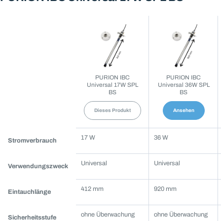
PURION IBC
PURION IBC
Universal 17W SPL
Universal 36W SPL
BS
BS
Dieses Produkt
Ansehen
Weitere
17 W
36 W
Stromverbrauch
Produkte
im
Universal
Universal
Verwendungszweck
Vergleich
mit
412 mm
920 mm
PURION
Eintauchlänge
IBC
ohne Überwachung
ohne Überwachung
Universal
Sicherheitsstufe